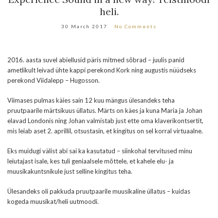
heli.
30 March 2017
No Comments
2016. aasta suvel abiellusid päris mitmed sõbrad – juulis panid
ametlikult leivad ühte kappi perekond Kork ning augustis nüüdseks
perekond Viidalepp – Hugosson.
Viimases pulmas käies sain 12 kuu mängus ülesandeks teha
pruutpaarile märtsikuus üllatus. Märts on käes ja kuna Maria ja Johan
elavad Londonis ning Johan valmistab just ette oma klaverikontsertit,
mis leiab aset 2. aprillil, otsustasin, et kingitus on sel korral virtuaalne.
Eks muidugi välist abi sai ka kasutatud – siinkohal tervitused minu
leiutajast isale, kes tuli geniaalsele mõttele, et kahele elu- ja
muusikakuntsnikule just selline kingitus teha.
Ülesandeks oli pakkuda pruutpaarile muusikaline üllatus – kuidas
kogeda muusikat/heli uutmoodi.