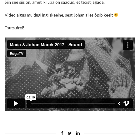
Siin see siis on, ametlik luba on saadud, et teost jagada.
Video algus muidugi ingliskeelne, sest Johan alles õpib keelt
Tsutsufrei!