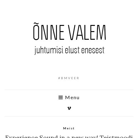
#BMVEER
Menu
Meist
Experience Sound in a new way! Teistmoodi