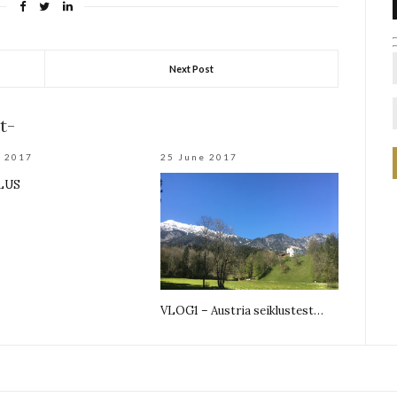
Next Post
t-
e 2017
25 June 2017
ILUS
VLOG1 – Austria seiklustest…