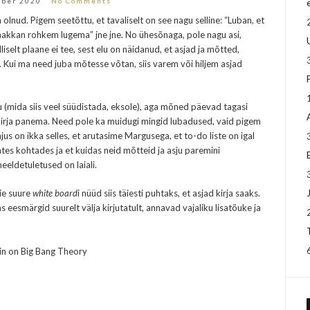
mber 2020
No Comments
nud. Pigem seetõttu, et tavaliselt on see nagu selline: “Luban, et
 hakkan rohkem lugema” jne jne. No ühesõnaga, pole nagu asi,
liselt plaane ei tee, sest elu on näidanud, et asjad ja mõtted,
d. Kui ma need juba mõtesse võtan, siis varem või hiljem asjad
u (mida siis veel süüdistada, eksole), aga mõned päevad tagasi
i kirja panema. Need pole ka muidugi mingid lubadused, vaid pigem
us on ikka selles, et arutasime Margusega, et to-do liste on igal
nevates kohtades ja et kuidas neid mõtteid ja asju paremini
eeldetuletused on laiali.
ie suure
white board
i nüüd siis täiesti puhtaks, et asjad kirja saaks.
 eesmärgid suurelt välja kirjutatult, annavad vajaliku lisatõuke ja