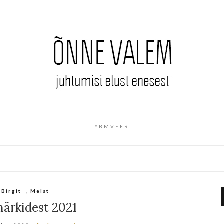
#BMVEER
Birgit
,
Meist
ärkidest 2021