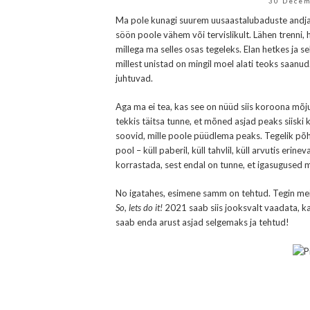
30 Dece
Ma pole kunagi suurem uusaastalubaduste andja ol
söön poole vähem või tervislikult. Lähen trenni,
millega ma selles osas tegeleks. Elan hetkes ja sel
millest unistad on mingil moel alati teoks saanu
juhtuvad.
Aga ma ei tea, kas see on nüüd siis koroona mõj
tekkis täitsa tunne, et mõned asjad peaks siisk
soovid, mille poole püüdlema peaks. Tegelik põhj
pool – küll paberil, küll tahvlil, küll arvutis eri
korrastada, sest endal on tunne, et igasugused m
No igatahes, esimene samm on tehtud. Tegin me
So, lets do it!
2021 saab siis jooksvalt vaadata, kas
saab enda arust asjad selgemaks ja tehtud!