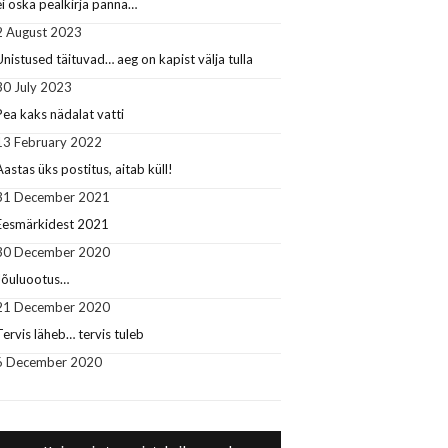
ei oska pealkirja panna…
2 August 2023
Unistused täituvad… aeg on kapist välja tulla
30 July 2023
Pea kaks nädalat vatti
13 February 2022
Aastas üks postitus, aitab küll!
31 December 2021
Eesmärkidest 2021
30 December 2020
Jõuluootus…
21 December 2020
Tervis läheb… tervis tuleb
6 December 2020