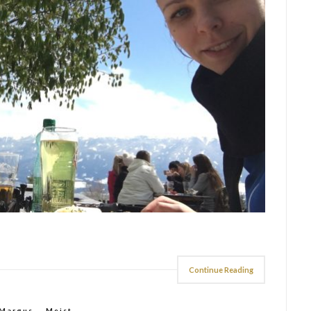
Continue Reading
Margus
,
Meist