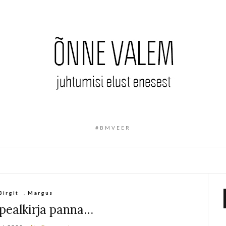
#BMVEER
Birgit
,
Margus
 pealkirja panna…