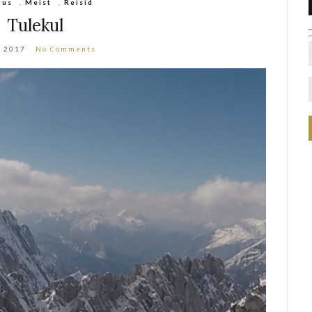
gus
,
Meist
,
Reisid
Tulekul
y 2017
No Comments