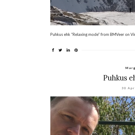
Puhkus ehk “Relaxing mode” from BMVeer on V
Mar
Puhkus eh
30 Apr