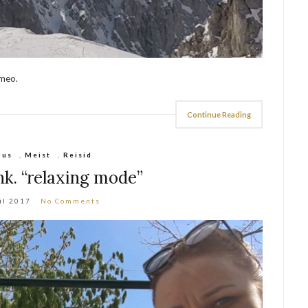
imeo.
Continue Reading
gus
,
Meist
,
Reisid
k. “relaxing mode”
il 2017
No Comments