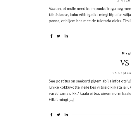
2 Augu
Vaatan, et mulle need kolm punkti kogu aeg meeld
tähtis lause, kuhu võib igaüks mingi lõpu ise välj
panna, et hiljem hea meelde tuletada oleks. Eks i
Birg
VS 
26 Septe
See postitus on seekord pigem abi ja infot otsiv
lühike kokkuvõtte, neile kes viitsisid klikata j
varsti sama pikk / kaalu ei tea, pigem norm kaal
Fitbit mingi […]