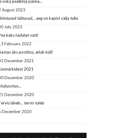
ei oska pealkirja panna…
2 August 2023
Unistused täituvad… aeg on kapist välja tulla
30 July 2023
Pea kaks nädalat vatti
13 February 2022
Aastas üks postitus, aitab küll!
31 December 2021
Eesmärkidest 2021
30 December 2020
Jõuluootus…
21 December 2020
Tervis läheb… tervis tuleb
6 December 2020