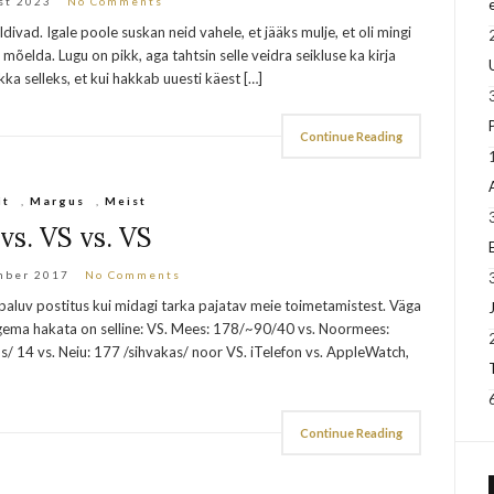
st 2023
No Comments
ivad. Igale poole suskan neid vahele, et jääks mulje, et oli mingi
a mõelda. Lugu on pikk, aga tahtsin selle veidra seikluse ka kirja
kka selleks, et kui hakkab uuesti käest […]
Continue Reading
it
,
Margus
,
Meist
vs. VS vs. VS
mber 2017
No Comments
/paluv postitus kui midagi tarka pajatav meie toimetamistest. Väga
a lugema hakata on selline: VS. Mees: 178/~90/40 vs. Noormees:
us/ 14 vs. Neiu: 177 /sihvakas/ noor VS. iTelefon vs. AppleWatch,
Continue Reading