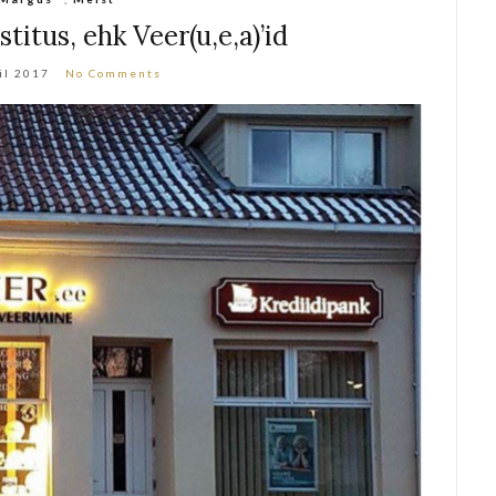
titus, ehk Veer(u,e,a)’id
il 2017
No Comments